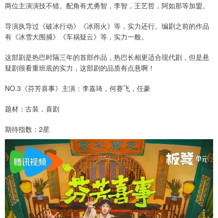
两位主演演技不错。配角有尤勇智，李智，王艺哲，阿如那等加盟。
导演执导过《破冰行动》《冰雨火》等，实力还行。编剧之前的作品
有《冰雪大围捕》《车祸疑云》等，实力一般。
这部剧是热巴时隔三年的首部作品，热巴长相更适合现代剧，但是悬
疑剧很看重班底的实力，这部剧的品质有点悬啊！
NO.3《芬芳喜事》主演：李嘉琦，何赛飞，任豪
题材：古装，喜剧
期待指数：2星