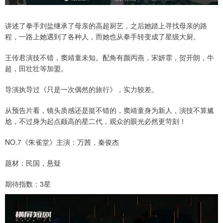
讲述了拳手刘盐继承了母亲的高超厨艺，之后她踏上寻找母亲的路
程，一路上她遇到了各种人，而她也从拳手转变成了星级大厨。
王传君演技不错，窦靖童未知。配角有颜丙燕，宋妍霏，贺开朗，牛
超，田壮壮等加盟。
导演执导过《只是一次偶然的旅行》，实力较差。
从预告片看，镜头质感还是挺不错的，窦靖童身为新人，演技不算尴
尬，不过身为起点颇高的星二代，观众的眼光必然更苛刻！
NO.7《朱雀堂》主演：万茜，秦俊杰
题材：民国，悬疑
期待指数：3星