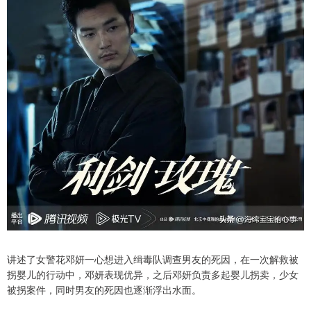
讲述了女警花邓妍一心想进入缉毒队调查男友的死因，在一次解救被
拐婴儿的行动中，邓妍表现优异，之后邓妍负责多起婴儿拐卖，少女
被拐案件，同时男友的死因也逐渐浮出水面。