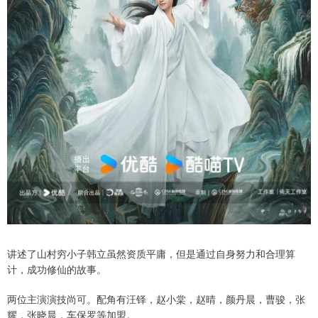
讲述了山村穷小子韩立虽然资质平庸，但是通过自身努力和合理算
计，成功修仙的故事。
两位主演演技尚可。配角有汪铎，赵小棠，赵晴，颜丹晨，曹骏，张
耀，张晓晨，车保罗等加盟。