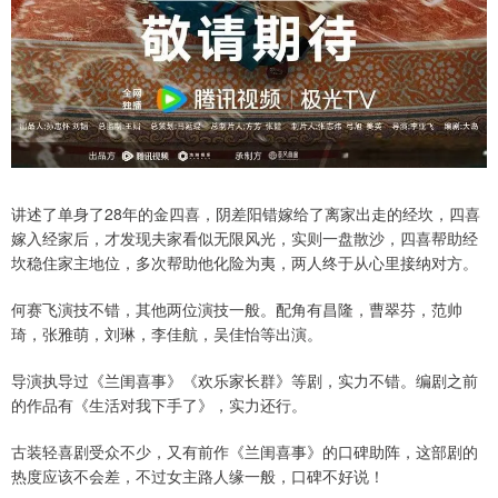
讲述了单身了28年的金四喜，阴差阳错嫁给了离家出走的经坎，四喜
嫁入经家后，才发现夫家看似无限风光，实则一盘散沙，四喜帮助经
坎稳住家主地位，多次帮助他化险为夷，两人终于从心里接纳对方。
何赛飞演技不错，其他两位演技一般。配角有昌隆，曹翠芬，范帅
琦，张雅萌，刘琳，李佳航，吴佳怡等出演。
导演执导过《兰闺喜事》《欢乐家长群》等剧，实力不错。编剧之前
的作品有《生活对我下手了》，实力还行。
古装轻喜剧受众不少，又有前作《兰闺喜事》的口碑助阵，这部剧的
热度应该不会差，不过女主路人缘一般，口碑不好说！