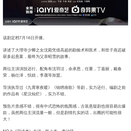
该剧定档7月16日开播。
讲述了大理寺少卿之女沈菀凭借高超的勘验术和医术，和世子燕迟破
获多起悬案，最终为父亲昭雪的故事。
两位主演演技还行。配角有沈羽洁，余承恩，任重，丁嘉丽，戴春
荣，杨仕泽，恬妞，李晟等加盟。
导演执导过《九霄寒夜暖》《锦绣南歌》等剧，实力还行。编剧之前
的作品有《星汉灿烂》，实力不错。
预告片质感不错，很有中式恐怖的氛围感，古装悬疑剧也很容易出爆
款，虽然两位主演流量一般，但是剧情扎实的话，出圈的可能性很
大！
NO.9《守诚者》主演：陈小春，李治廷