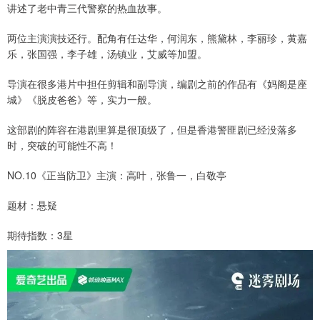
讲述了老中青三代警察的热血故事。
两位主演演技还行。配角有任达华，何润东，熊黛林，李丽珍，黄嘉
乐，张国强，李子雄，汤镇业，艾威等加盟。
导演在很多港片中担任剪辑和副导演，编剧之前的作品有《妈阁是座
城》《脱皮爸爸》等，实力一般。
这部剧的阵容在港剧里算是很顶级了，但是香港警匪剧已经没落多
时，突破的可能性不高！
NO.10《正当防卫》主演：高叶，张鲁一，白敬亭
题材：悬疑
期待指数：3星