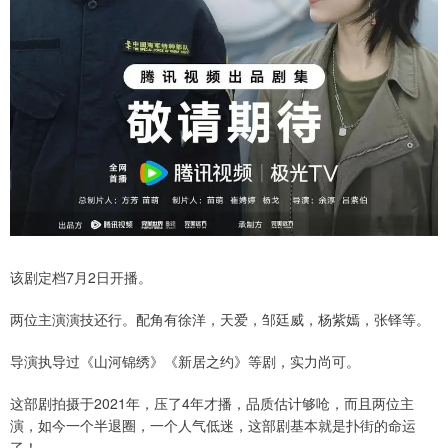
该剧定档7月2日开播。
两位主演演技还行。配角有徐洋，天爱，邹廷威，杨紫嫣，张铎等。
导演执导过《山河锦绣》《新居之约》等剧，实力尚可。
这部剧拍摄于2021年，压了4年才播，品质估计够呛，而且两位主
演，如今一个半退圈，一个人气低迷，这部剧基本就是扑街的命运
了！