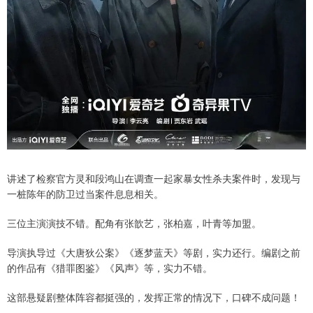
讲述了检察官方灵和段鸿山在调查一起家暴女性杀夫案件时，发现与
一桩陈年的防卫过当案件息息相关。
三位主演演技不错。配角有张歆艺，张柏嘉，叶青等加盟。
导演执导过《大唐狄公案》《逐梦蓝天》等剧，实力还行。编剧之前
的作品有《猎罪图鉴》《风声》等，实力不错。
这部悬疑剧整体阵容都挺强的，发挥正常的情况下，口碑不成问题！