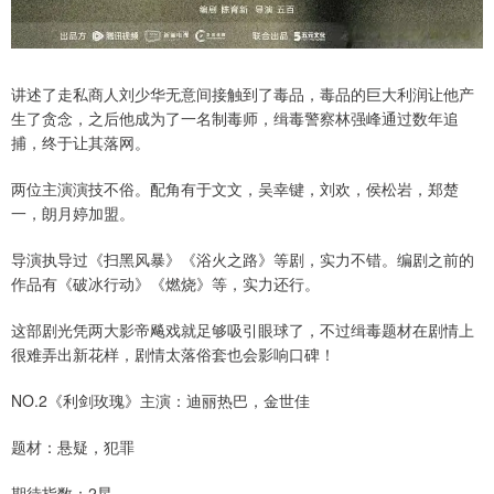
讲述了走私商人刘少华无意间接触到了毒品，毒品的巨大利润让他产
生了贪念，之后他成为了一名制毒师，缉毒警察林强峰通过数年追
捕，终于让其落网。
两位主演演技不俗。配角有于文文，吴幸键，刘欢，侯松岩，郑楚
一，朗月婷加盟。
导演执导过《扫黑风暴》《浴火之路》等剧，实力不错。编剧之前的
作品有《破冰行动》《燃烧》等，实力还行。
这部剧光凭两大影帝飚戏就足够吸引眼球了，不过缉毒题材在剧情上
很难弄出新花样，剧情太落俗套也会影响口碑！
NO.2《利剑玫瑰》主演：迪丽热巴，金世佳
题材：悬疑，犯罪
期待指数：2星