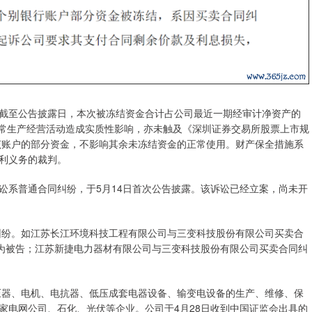
截至公告披露日，本次被冻结资金合计占公司最近一期经审计净资产的
日常生产经营活动造成实质性影响，亦未触及《深圳证券交易所股票上市规
为该账户的部分资金，不影响其余未冻结资金的正常使用。财产保全措施系
利义务的裁判。
讼系普通合同纠纷，于5月14日首次公告披露。该诉讼已经立案，尚未开
同纠纷。如江苏长江环境科技工程有限公司与三变科技股份有限公司买卖合
科技为被告；江苏新捷电力器材有限公司与三变科技股份有限公司买卖合同纠
变压器、电机、电抗器、低压成套电器设备、输变电设备的生产、维修、保
家电网公司、石化、光伏等企业。公司于4月28日收到中国证监会出具的