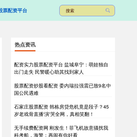
股票配资平台
热点资讯
配资实力股票配资平台 盐城阜宁：萌娃独自
出门走失 民警暖心助其找到家人
股票配资炒股看配资 委内瑞拉强震已致9名中
国公民遇难
石家庄股票配资 韩栋房贷危机竟是段子？45
岁老戏骨直播'演'哭全网，真相笑翻！
无手续费配资网 刚发生！菲飞机故意骚扰我
科考船，海警：再闹有你好看