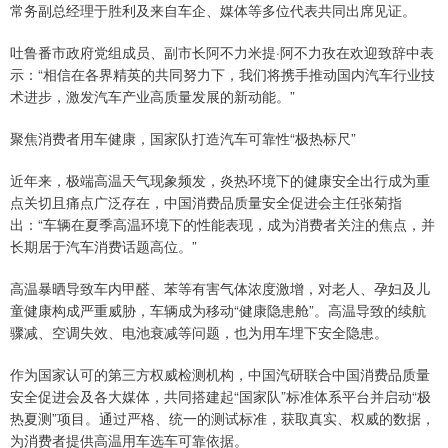
常务副总经理于胜利及来自车企、媒体等多位代表共同出席见证。
吐鲁番市政府党组成员、副市长阿不力米提·阿不力孜在欢迎致辞中表
示：“相信在各界精英的共同努力下，我们将携手推动国内汽车行业技
术进步，激发汽车产业高质量发展的新动能。”
聚焦消费者用车健康，国家队打造汽车可靠性“极热标尺”
近年来，极端高温天气现象频发，炎热环境下的健康安全出行成为重
点关切且痛点广泛存在，中国消费品质量安全促进会主任张菊指
出：“车辆在夏季高温环境下的性能表现，成为消费者关注的焦点，并
长期居于汽车消费话题高位。”
高温暴晒导致车内甲醛、苯等有害气体浓度激增，对老人、孕妇及儿
童健康构成严重威胁，车辆成为移动“健康隐患舱”。高温导致的续航
骤减、空调失效、电池衰减等问题，也为用车埋下安全隐患。
作为国家认可的第三方权威检测机构，中国汽研联合中国消费品质量
安全促进会及各大媒体，共同搭建起“国家队”标准体系平台并启动“极
热夏测”项目。通过严格、统一的测试标准，获取真实、权威的数据，
为消费者提供高温用车选车可靠依据。