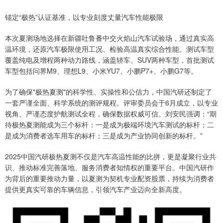
锚定“极热”认证基准，以专业刻度丈量汽车性能极限
本次夏测场地选择在新疆吐鲁番中交火焰山汽车试验场，通过真实高
温环境，还原汽车极限使用工况、检验高温真实综合性能。测试车型
覆盖纯电及增程两种动力路线，涵盖轿车、SUV两种车型，首批测试
车型包括问界M9、理想L9、小米YU7、小鹏P7+、小鹏G7等。
为了确保"极热夏测"的科学性、实操性和公信力，中国汽研还制定了
一套严谨全面、科学系统的测评规程。评审委员会于6月成立，以专业
视角、严谨态度护航测试全程，确保数据权威可信。刘安民强调：“期
待极热夏测能成为三个标杆：一是成为极端环境汽车测试的标杆；二
是成为消费者选车用车的标杆；三是成为产业协同创新的标杆。”
2025中国汽研极热夏测不仅是汽车高温性能的比拼，更是凝聚行业共
识、推动标准完善落地、服务消费者知情权的重要平台。中国汽研作
为背后的重要推动力量，以夏测为契机专业配资股票，持续为消费者
提供更真实可靠的车辆信息，引领汽车产业迈向全新高度。